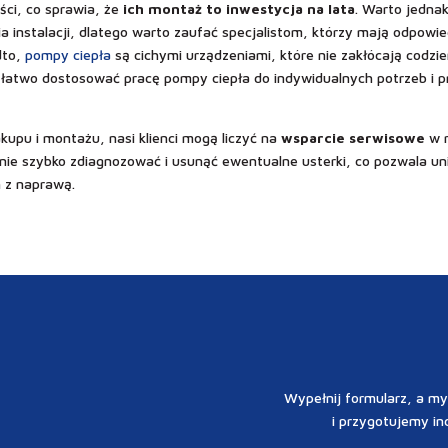
ści, co sprawia, że
ich montaż to inwestycja na lata
. Warto jedna
ia instalacji, dlatego warto zaufać specjalistom, którzy mają odpowi
dto,
pompy ciepła
są cichymi urządzeniami, które nie zakłócają codz
two dostosować pracę pompy ciepła do indywidualnych potrzeb i pref
akupu i montażu, nasi klienci mogą liczyć na
wsparcie serwisowe
w r
nie szybko zdiagnozować i usunąć ewentualne usterki, co pozwala un
h z naprawą.
Wypełnij formularz, a my
i przygotujemy in