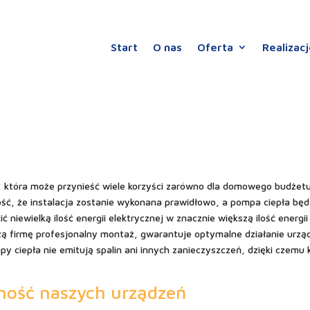
Start
O nas
Oferta
Realizac
 która może przynieść wiele korzyści zarówno dla domowego budżetu,
ść, że instalacja zostanie wykonana prawidłowo, a pompa ciepła bę
 niewielką ilość energii elektrycznej w znacznie większą ilość energii
ą firmę profesjonalny montaż, gwarantuje optymalne działanie urząd
 ciepła nie emitują spalin ani innych zanieczyszczeń, dzięki czemu k
ność naszych urządzeń