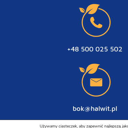
+48 500 025 502
bok@halwit.pl
Używamy ciasteczek, aby zapewnić najlepszą jako